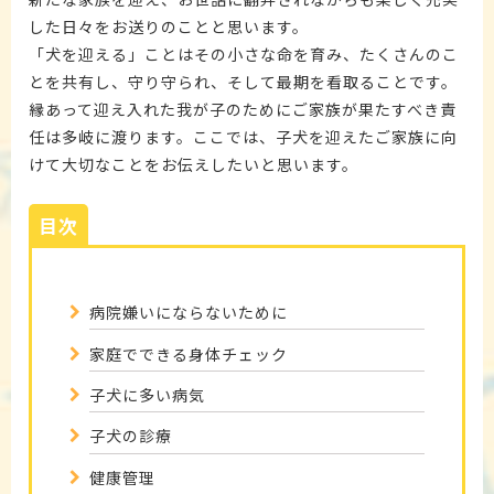
アクセス
スタッフ紹介
よくある質問
した日々をお送りのことと思います。
「犬を迎える」ことはその小さな命を育み、たくさんのこ
とを共有し、守り守られ、そして最期を看取ることです。
縁あって迎え入れた我が子のためにご家族が果たすべき責
任は多岐に渡ります。ここでは、子犬を迎えたご家族に向
採用情報
ご予約
けて大切なことをお伝えしたいと思います。
目次
〒456-0012 名古屋市熱田区沢上2丁目5-27
052-671-8543
病院嫌いにならないために
家庭でできる身体チェック
子犬に多い病気
子犬の診療
健康管理