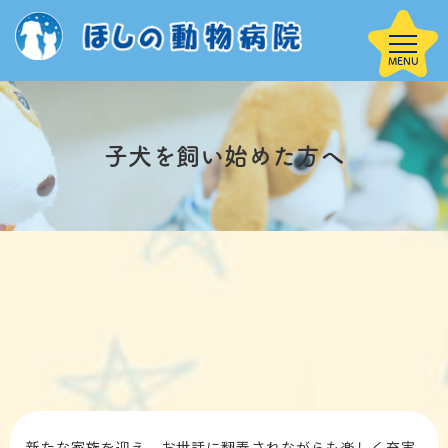
子犬を飼い始めた方へ
当院について
HOME
院内案内
子犬を迎えた方
診療案内
サービス案内
へ
新たな家族を迎え、お世話に翻弄されながらも楽しく充実