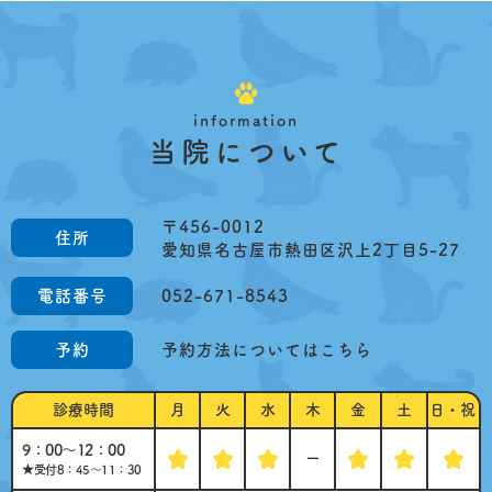
information
当院について
〒456-0012
住所
愛知県名古屋市熱田区沢上2丁目5-27
電話番号
052-671-8543
予約
予約方法についてはこちら
診療時間
月
火
水
木
金
土
日・祝
9：00～12：00
ー
★受付8：45～11：30