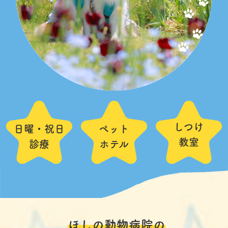
アクセス
スタッフ紹介
よくある質問
採用情報
ご予約
〒456-0012 名古屋市熱田区沢上2丁目5-27
052-671-8543
しつけ
日曜・祝日
ペット
教室
診療
ホテル
ほしの動物病院の