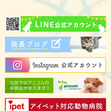
2025年04月22日
獣医師の神部が復帰しました。
獣医師の神部が育休から復帰しました。
当面はネット予約における予約枠は設けませんので、神部
の診療をご希望の方はお電話にてお問い合わせくださ
い。
よろしくお願い致します。
2023年01月21日
診療についてのお知らせ
動物看護師の国家資格化に伴い、初めての試験が2023年
2月19日に行われます。そのため2023年2月19日は人数が
かなり少ない中での診療となります。
診療や調剤、お会計などの待ち時間が長くなる可能性が
あります。
電話対応も難しい時間があるかもしれません。
定期的な薬の処方はなるべく避けていただくか、事前にご
相談ください。
国家資格取得に向けてスタッフも頑張っておりますので、