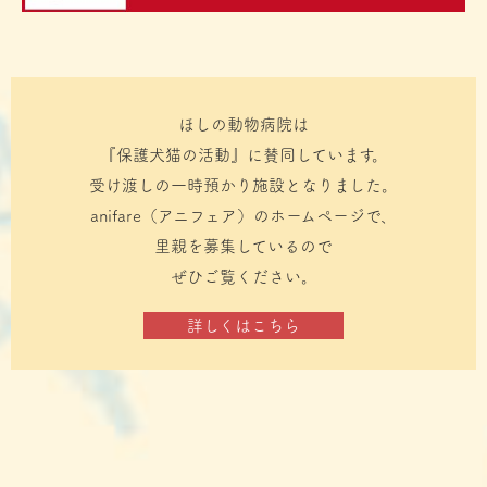
ご理解いただきますようお願いします。
2023年01月21日
獣医師の竹本が産休に入りました。
ほしの動物病院は
獣医師の竹本が産休に入りました。
また復帰の際にはお知らせいたします。
『保護犬猫の活動』に賛同しています。
よろしくお願いいたします。
受け渡しの一時預かり施設となりました。
anifare（アニフェア）のホームページで、
2022年05月23日
里親を募集しているので
マイクロチップについて
ぜひご覧ください。
2022年6月1日からマイクロチップ装着・届出に関する法
律が変わります。
詳しくはこちら
詳しくは
ブログ
でまとめています。
ぜひご覧ください。
2022年05月02日
「予約が取れない！？」ときの対応法
予約システムの使い方で、患者さんから、よくご質問をい