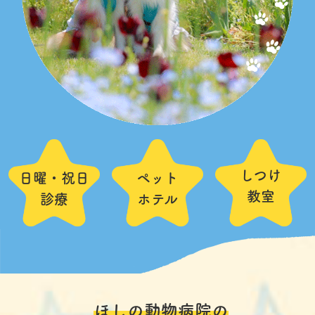
アクセス
スタッフ紹介
よくある質問
採用情報
ご予約
〒456-0012 名古屋市熱田区沢上2丁目5-27
052-671-8543
しつけ
日曜・祝日
ペット
教室
診療
ホテル
ほしの動物病院の