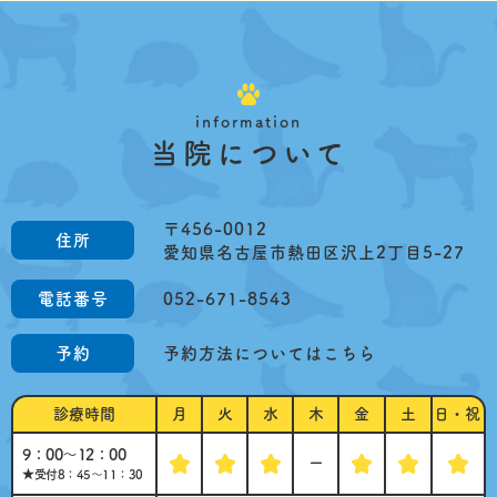
information
当院について
〒456-0012
住所
愛知県名古屋市熱田区沢上2丁目5-27
電話番号
052-671-8543
予約
予約方法についてはこちら
診療時間
月
火
水
木
金
土
日・祝
9：00～12：00
ー
★受付8：45～11：30