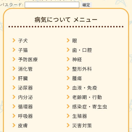
アクセス
スタッフ紹介
よくある質問
パスワード:
病気について メニュー
採用情報
ご予約
子犬
眼
子猫
歯・口腔
予防医療
神経
〒456-0012 名古屋市熱田区沢上2丁目5-27
消化管
整形外科
052-671-8543
肝臓
腫瘍
泌尿器
血液・免疫
内分泌
老齢期・行動
循環器
感染症・寄生虫
呼吸器
生殖器
皮膚
災害対策