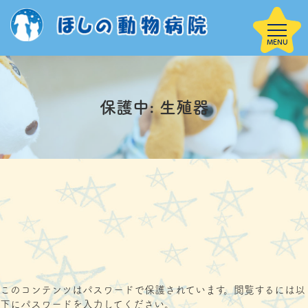
保護中: 生殖器
当院について
HOME
院内案内
子犬を迎えた方
診療案内
サービス案内
へ
このコンテンツはパスワードで保護されています。閲覧するには以
下にパスワードを入力してください。