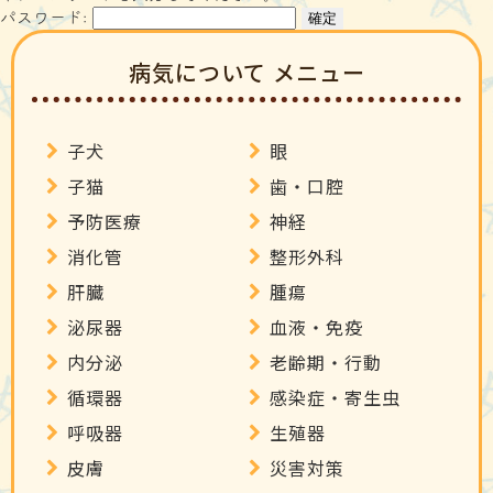
アクセス
スタッフ紹介
よくある質問
パスワード:
病気について メニュー
採用情報
ご予約
子犬
眼
子猫
歯・口腔
予防医療
神経
〒456-0012 名古屋市熱田区沢上2丁目5-27
消化管
整形外科
052-671-8543
肝臓
腫瘍
泌尿器
血液・免疫
内分泌
老齢期・行動
循環器
感染症・寄生虫
呼吸器
生殖器
皮膚
災害対策