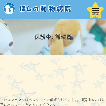
保護中: 循環器
当院について
HOME
院内案内
子犬を迎えた方
診療案内
サービス案内
へ
このコンテンツはパスワードで保護されています。閲覧するには以
下にパスワードを入力してください。